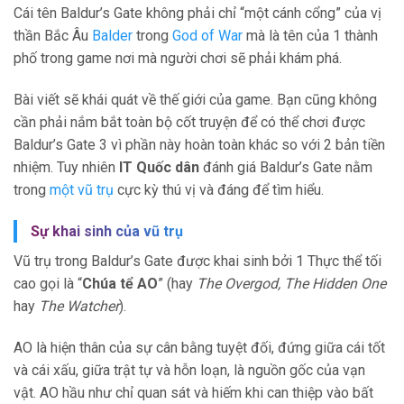
Cái tên Baldur’s Gate không phải chỉ “một cánh cổng” của vị
thần Bắc Âu
Balder
trong
God of War
mà là tên của 1 thành
phố trong game nơi mà người chơi sẽ phải khám phá.
Bài viết sẽ khái quát về thế giới của game. Bạn cũng không
cần phải nắm bắt toàn bộ cốt truyện để có thể chơi được
Baldur’s Gate 3 vì phần này hoàn toàn khác so với 2 bản tiền
nhiệm. Tuy nhiên
IT Quốc dân
đánh giá Baldur’s Gate nằm
trong
một vũ trụ
cực kỳ thú vị và đáng để tìm hiểu.
Sự khai sinh của vũ trụ
Vũ trụ trong Baldur’s Gate được khai sinh bởi 1 Thực thể tối
cao gọi là “
Chúa tể AO
” (hay
The Overgod, The Hidden One
hay
The Watcher
).
AO là hiện thân của sự cân bằng tuyệt đối, đứng giữa cái tốt
và cái xấu, giữa trật tự và hỗn loạn, là nguồn gốc của vạn
vật. AO hầu như chỉ quan sát và hiếm khi can thiệp vào bất