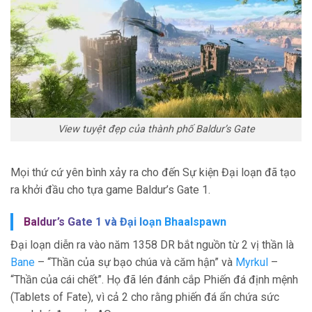
View tuyệt đẹp của thành phố Baldur’s Gate
Mọi thứ cứ yên bình xảy ra cho đến Sự kiện Đại loạn đã tạo
ra khởi đầu cho tựa game Baldur’s Gate 1.
Baldur’s Gate 1 và Đại loạn Bhaalspawn
Đại loạn diễn ra vào năm 1358 DR bắt nguồn từ 2 vị thần là
Bane
– “Thần của sự bạo chúa và căm hận” và
Myrkul
–
“Thần của cái chết”. Họ đã lén đánh cắp Phiến đá định mệnh
(Tablets of Fate), vì cả 2 cho rằng phiến đá ẩn chứa sức