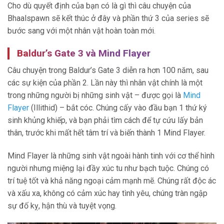
Cho dù quyết định của bạn có là gì thì câu chuyện của
Bhaalspawn sẽ kết thúc ở đây và phần thứ 3 của series sẽ
bước sang với một nhân vật hoàn toàn mới.
Baldur’s Gate 3 và Mind Flayer
Câu chuyện trong Baldur’s Gate 3 diễn ra hơn 100 năm, sau
các sự kiện của phần 2. Lần này thì nhân vật chính là một
trong những người bị những sinh vật – được gọi là
Mind
Flayer
(Illithid) – bắt cóc. Chúng cấy vào đầu bạn 1 thứ ký
sinh khủng khiếp, và bạn phải tìm cách để tự cứu lấy bản
thân, trước khi mất hết tâm trí và biến thành 1 Mind Flayer.
Mind Flayer là những sinh vật ngoài hành tinh với cơ thể hình
người nhưng miệng lại đầy xúc tu như bạch tuộc. Chúng có
trí tuệ tốt và khả năng ngoại cảm mạnh mẽ. Chúng rất độc ác
và xấu xa, không có cảm xúc hay tình yêu, chúng tràn ngập
sự đố kỵ, hận thù và tuyệt vọng.