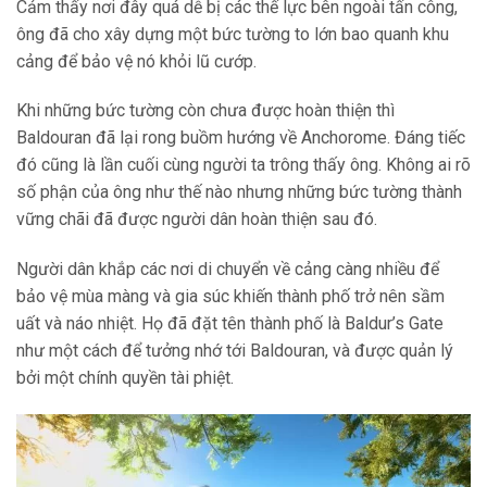
Cảm thấy nơi đây quá dễ bị các thế lực bên ngoài tấn công,
ông đã cho xây dựng một bức tường to lớn bao quanh khu
cảng để bảo vệ nó khỏi lũ cướp.
Khi những bức tường còn chưa được hoàn thiện thì
Baldouran đã lại rong buồm hướng về Anchorome. Đáng tiếc
đó cũng là lần cuối cùng người ta trông thấy ông. Không ai rõ
số phận của ông như thế nào nhưng những bức tường thành
vững chãi đã được người dân hoàn thiện sau đó.
Người dân khắp các nơi di chuyển về cảng càng nhiều để
bảo vệ mùa màng và gia súc khiến thành phố trở nên sầm
uất và náo nhiệt. Họ đã đặt tên thành phố là Baldur’s Gate
như một cách để tưởng nhớ tới Baldouran, và được quản lý
bởi một chính quyền tài phiệt.