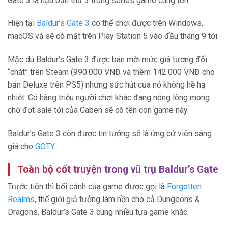
Gate 3 là hậu bản thứ 3 trong series game cùng tên.
Hiện tại
Baldur’s Gate 3
có thể chơi được trên Windows,
macOS và sẽ có mặt trên Play Station 5 vào đầu tháng 9 tới.
Mặc dù Baldur’s Gate 3 được bán mới mức giá tương đối
“chát” trên Steam (990.000 VNĐ và thêm 142.000 VNĐ cho
bản Deluxe trên PS5) nhưng sức hút của nó không hề hạ
nhiệt. Có hàng triệu người chơi khác đang nóng lòng mong
chờ đợt sale tới của Gaben sẽ có tên con game này.
Baldur’s Gate 3 còn được tin tưởng sẽ là ứng cử viên sáng
giá cho
GOTY
.
Toàn bộ cốt truyện trong vũ trụ Baldur’s Gate
Trước tiên thì bối cảnh của game được gọi là
Forgotten
Realms
, thế giới giả tưởng làm nền cho cả Dungeons &
Dragons, Baldur’s Gate 3 cùng nhiều tựa game khác.