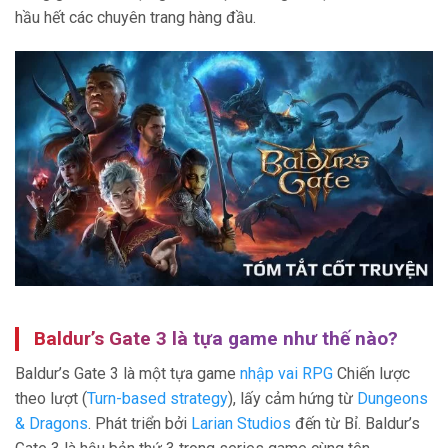
hầu hết các chuyên trang hàng đầu.
Baldur’s Gate 3 là tựa game như thế nào?
Baldur’s Gate 3 là một tựa game
nhập vai RPG
Chiến lược
theo lượt (
Turn-based strategy
), lấy cảm hứng từ
Dungeons
& Dragons
. Phát triển bởi
Larian Studios
đến từ Bỉ. Baldur’s