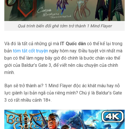
Quá trình biến đổi ghê tởm trở thành 1 Mind Flayer
Và đó là tất cả những gì mà
IT Quốc dân
có thể kể lại trong
bản
tóm tắt cốt truyện
ngày hôm nay. Điều tuyệt vời nhất mà
bạn có thể làm ngay bây giờ đó chính là bước chân vào thế
giới của Baldur’s Gate 3, để viết nên câu chuyện của chính
mình.
Bạn sẽ trở thành ai? 1 Mind Flayer độc ác khát máu hay nỗ
lực giành lại bản ngã của riêng mình? Chú ý là Baldur’s Gate
3 có rất nhiều cảnh 18+.