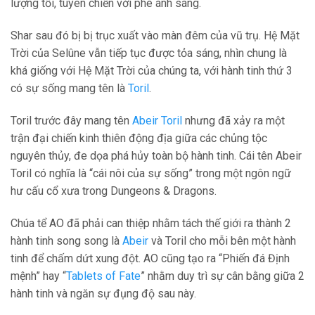
lượng tối, tuyên chiến với phe ánh sáng.
Shar sau đó bị bị trục xuất vào màn đêm của vũ trụ. Hệ Mặt
Trời của Selûne vẫn tiếp tục được tỏa sáng, nhìn chung là
khá giống với Hệ Mặt Trời của chúng ta, với hành tinh thứ 3
có sự sống mang tên là
Toril
.
Toril trước đây mang tên
Abeir Toril
nhưng đã xảy ra một
trận đại chiến kinh thiên động địa giữa các chủng tộc
nguyên thủy, đe dọa phá hủy toàn bộ hành tinh. Cái tên Abeir
Toril có nghĩa là “cái nôi của sự sống” trong một ngôn ngữ
hư cấu cổ xưa trong Dungeons & Dragons.
Chúa tể AO đã phải can thiệp nhằm tách thế giới ra thành 2
hành tinh song song là
Abeir
và Toril cho mỗi bên một hành
tinh để chấm dứt xung đột. AO cũng tạo ra “Phiến đá Định
mệnh” hay “
Tablets of Fate
” nhằm duy trì sự cân bằng giữa 2
hành tinh và ngăn sự đụng độ sau này.