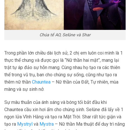
Chúa tể AO, Selûne và Shar
Trong phần lớn chiều dài lịch sử, 2 chị em luôn coi mình là 1
thực thể chung và được gọi là “Nữ thần hai mặt”, mang lại
trật tự áp đảo sự hỗn mang. Cùng nhau họ tạo ra các thiên
thể trong vũ trụ, ban cho chúng sự sống, cũng như tạo ra
thêm nữ thần
Chauntea
– Nữ thần của Đất, Tự nhiên, mùa
màng và sự sinh nở.
Sự mâu thuẫn của ánh sáng và bóng tối bắt đầu khi
Chauntea cầu xin hơi ấm cho chúng sinh. Selûne đã lấy về 1
ngọn lửa Vĩnh Hằng và tạo ra Mặt Trời. Shar rất tức giận và
tạo ra
Mystryl
và
Mystra
– Nữ thần Ma thuật để duy trì năng