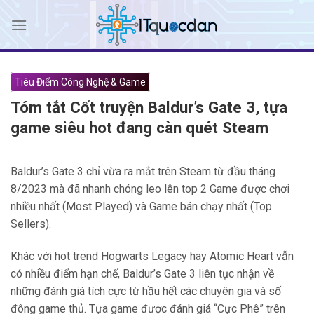
Skip
to
content
Tiêu Điểm Công Nghệ & Game
Tóm tắt Cốt truyện Baldur’s Gate 3, tựa
game siêu hot đang càn quét Steam
Baldur’s Gate 3 chỉ vừa ra mắt trên Steam từ đầu tháng
8/2023 mà đã nhanh chóng leo lên top 2 Game được chơi
nhiều nhất (Most Played) và Game bán chạy nhất (Top
Sellers).
Khác với hot trend Hogwarts Legacy hay Atomic Heart vẫn
có nhiều điểm hạn chế, Baldur’s Gate 3 liên tục nhận về
những đánh giá tích cực từ hầu hết các chuyên gia và số
đông game thủ. Tựa game được đánh giá “Cực Phê” trên