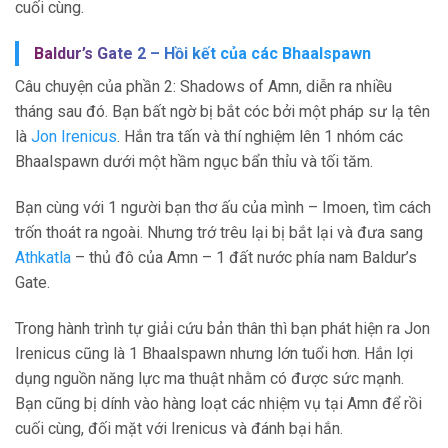
cuối cùng.
Baldur’s Gate 2 – Hồi kết của các Bhaalspawn
Câu chuyện của phần 2: Shadows of Amn, diễn ra nhiều
tháng sau đó. Bạn bất ngờ bị bắt cóc bởi một pháp sư lạ tên
là
Jon Irenicus
. Hắn tra tấn và thí nghiệm lên 1 nhóm các
Bhaalspawn dưới một hầm ngục bẩn thỉu và tối tăm.
Bạn cùng với 1 người bạn thơ ấu của mình – Imoen, tìm cách
trốn thoát ra ngoài. Nhưng trớ trêu lại bị bắt lại và đưa sang
Athkatla
– thủ đô của Amn – 1 đất nước phía nam Baldur’s
Gate.
Trong hành trình tự giải cứu bản thân thì bạn phát hiện ra Jon
Irenicus cũng là 1 Bhaalspawn nhưng lớn tuổi hơn. Hắn lợi
dụng nguồn năng lực ma thuật nhằm có được sức mạnh.
Bạn cũng bị dính vào hàng loạt các nhiệm vụ tại Amn để rồi
cuối cùng, đối mặt với Irenicus và đánh bại hắn.