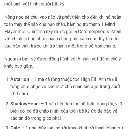
một sinh vật hình người bất kỳ.
Nòng nọc sẽ chui vào não và phát triển cho đến khi nó hoàn
toàn thay thế não của nạn nhân, biến họ trở thành 1 Mind
Flayer mới. Quá trình này được gọi là Ceremorphosis. Nhân
vật chính là bạn phải nhanh chóng tìm cách cứu lấy tâm trí
của bản thân trước khi trở thành một trong số bọn chúng.
Ngoài ra bạn sẽ được đồng hành với 6 nhân vật đáng chú ý
khác bao gồm:
Astarion
– 1 ma cà rồng thuộc tộc High Elf. Anh ta đã
từng phải phục vụ cho một chủ nhân tàn bạo trong suốt
200 năm.
ShadowHeart
– 1 bán tiên tôn thờ nữ thần bóng tối, vì 1
biến cố, cô đã chấp nhận xóa toàn bộ ký ức để bảo vệ
các tín đồ trong giáo phái.
Gale
– 1 phù thủy loài người khao khát trở thành pháp sư