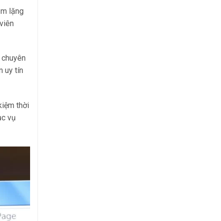
ầm lặng
viên
u chuyên
 uy tín
kiệm thời
ục vụ