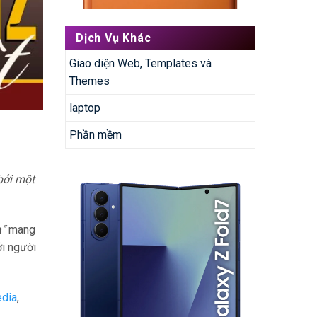
Dịch Vụ Khác
Giao diện Web, Templates và
Themes
laptop
Phần mềm
bởi một
a
“
mang
ởi người
edia
,