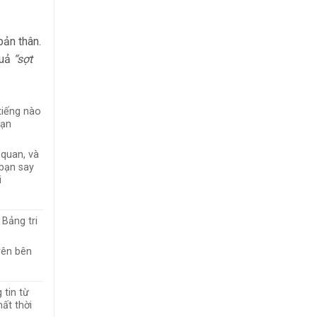
ản thân.
quả
“sợt
tiếng nào
bạn
 quan, và
 bạn say
i
 Bảng tri
rên bên
 tin từ
ất thời