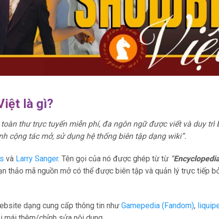
iệt là gì?
oàn thư trực tuyến miễn phí, đa ngôn ngữ được viết và duy trì 
h cộng tác mở, sử dụng hệ thống biên tập dạng wiki”.
s
và
Larry Sanger
. Tên gọi của nó được ghép từ từ
“
Encyclopedi
ạn thảo mã nguồn mở có thể được biên tập và quản lý trực tiếp b
website dạng cung cấp thông tin như
Gamepedia (Fandom)
,
liquip
i mái thêm/chỉnh sửa nội dung.