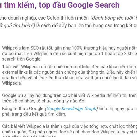
u tìm kiếm, top đầu Google Search
cho doanh nghiệp, các Celeb thì luôn muốn
“đánh bóng tên tuổi”
b
ết quả tìm kiếm”)
là cách để đẩy bạn lên thứ hạng cao trong kết 
Wikipedia làm SEO rất tốt, gần như 100% thương hiệu hay người nổi 
đã có mặt trên Wikipedia đều sẽ xuất hiện tại top 1 hoặc top 2 khi 
search trên Google.
1 bài viết Wikipedia có rất nhiều internal links đến các khái niệm liên
external links là các nguồn dẫn chứng của thông tin. Điều này khiến
sưa tìm hiểu về nhiều kiến thức khác nữa và thậm chí ở lại rất lâu vớ
Wikipedia.
Google ưu ái lấy nội dung trên các bài viết Wikipedia để hiển thị trên
thức về cá nhân, tổ chức, công ty nào đó.
Bảng tri thức Google
(
Google Knowledge Graph
)
hiển thị ngay góc t
phải trang đầu kết quả tìm kiếm.
Các bài viết Wikipedia là thành quả của việc tổng hợp, chắt lọc thông
nhiều nguồn. Đa phần người đọc sẽ chỉ chọn đọc Wikipedia thay vì m