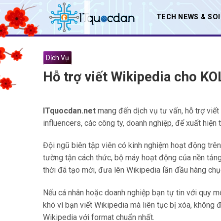
Skip
TECH NEWS & SO
to
content
Dịch Vụ
Hỗ trợ viết Wikipedia cho KOL
ITquocdan.net
mang đến dịch vụ tư vấn, hỗ trợ viế
influencers, các công ty, doanh nghiệp, để xuất hiện
Đội ngũ biên tập viên có kinh nghiệm hoạt động trên
tường tận cách thức, bộ máy hoạt động của nền tảng n
thời đã tạo mới, đưa lên Wikipedia lần đầu hàng chụ
Nếu cá nhân hoặc doanh nghiệp bạn tự tin với quy m
khó vì bạn viết Wikipedia mà liên tục bị xóa, không đ
Wikipedia với format chuẩn nhất.