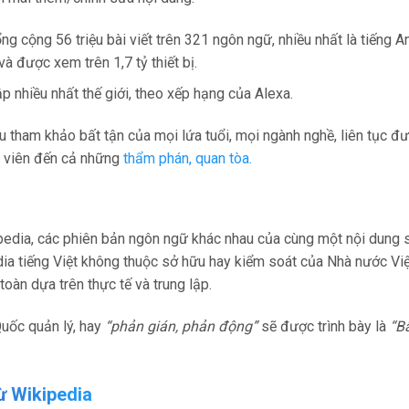
 cộng 56 triệu bài viết trên 321 ngôn ngữ, nhiều nhất là tiếng An
và được xem trên 1,7 tỷ thiết bị.
p nhiều nhất thế giới, theo xếp hạng của Alexa.
u tham khảo bất tận của mọi lứa tuổi, mọi ngành nghề, liên tục đ
nh viên đến cả những
thẩm phán, quan tòa.
ipedia, các phiên bản ngôn ngữ khác nhau của cùng một nội dung
edia tiếng Việt không thuộc sở hữu hay kiểm soát của Nhà nước Vi
toàn dựa trên thực tế và trung lập.
uốc quản lý, hay
“phản gián, phản động”
sẽ được trình bày là
“B
ừ Wikipedia