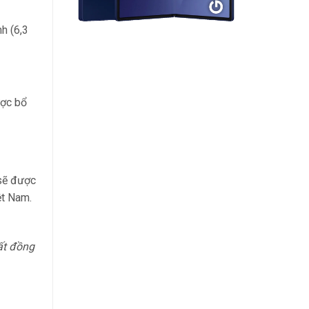
h (6,3
ược bổ
 sẽ được
ệt Nam.
ất đồng