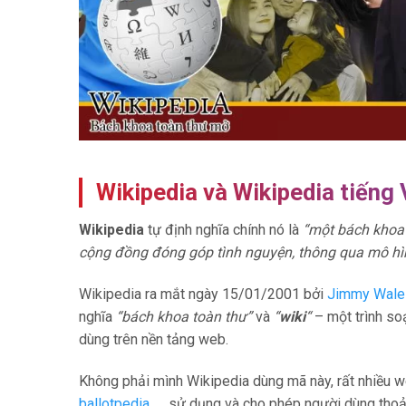
Wikipedia và Wikipedia tiếng V
Wikipedia
tự định nghĩa chính nó là
“một bách khoa t
cộng đồng đóng góp tình nguyện, thông qua mô hìn
Wikipedia ra mắt ngày 15/01/2001 bởi
Jimmy Wale
nghĩa
“bách khoa toàn thư”
và
“
wiki
“
– một trình so
dùng trên nền tảng web.
Không phải mình Wikipedia dùng mã này, rất nhiều 
ballotpedia
, … sử dụng và cho phép người dùng thoả