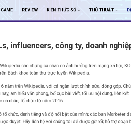
I GAME
REVIEW
KIẾN THỨC SỐ
THỦ THUẬT
D
s, influencers, công ty, doanh nghiệ
t Wikipedia cho những cá nhân có ảnh hưởng trên mạng xã hội, KO
 trên Bách khoa toàn thư trực tuyến Wikipedia.
 6 năm trên Wikipedia, với cả ngàn lượt chỉnh sửa, đóng góp. Chú
ày, am hiểu văn phong, bố cục bài viết, tối ưu nội dung, liên kết
c cá nhân, tổ chức từ năm 2016.
ô tổ chức, danh tiếng và độ nổi bật của mình; các bạn Marketer 
ược duyệt. Hãy liên hệ với chúng tôi để được gỡ rối; hỗ trợ soạn b