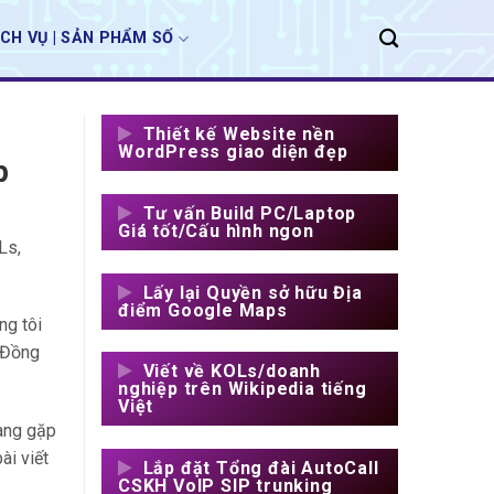
ỊCH VỤ | SẢN PHẨM SỐ
Thiết kế Website nền
WordPress giao diện đẹp
p
Tư vấn Build PC/Laptop
Giá tốt/Cấu hình ngon
Ls,
Lấy lại Quyền sở hữu Địa
điểm Google Maps
ng tôi
. Đồng
Viết về KOLs/doanh
nghiệp trên Wikipedia tiếng
Việt
đang gặp
ài viết
Lắp đặt Tổng đài AutoCall
CSKH VoIP SIP trunking