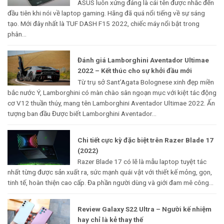
ASUS luôn xứng đáng là cái tên được nhắc đến
đầu tiên khi nói về laptop gaming. Hãng đã quá nổi tiếng về sự sáng
tạo. Mới đây nhất là TUF DASH F15 2022, chiếc máy nổi bật trong
phân...
Đánh giá Lamborghini Aventador Ultimae
2022 – Kết thúc cho sự khởi đầu mới
Từ trụ sở Sant’Agata Bolognese xinh đẹp miền
bắc nước Ý, Lamborghini có màn chào sân ngoạn mục với kiệt tác động
cơ V12 thuần thúy, mang tên Lamborghini Aventador Ultimae 2022. Ấn
tượng ban đầu Được biết Lamborghini Aventador...
Chi tiết cực kỳ đặc biệt trên Razer Blade 17
(2022)
Razer Blade 17 có lẽ là mẫu laptop tuyệt tác
nhất từng được sản xuất ra, sức mạnh quái vật với thiết kế mỏng, gọn,
tinh tế, hoàn thiện cao cấp. Đa phần người dùng và giới đam mê công...
Review Galaxy S22 Ultra – Người kế nhiệm
hay chỉ là kẻ thay thế