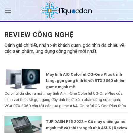
Skip
to
content
REVIEW CÔNG NGHỆ
Đánh giá chi tiết, nhận xét khách quan, góc nhìn đa chiều về
các sản phẩm, ứng dụng công nghệ mới nhất.
Máy tính AIO Colorful CG-One Plus trình
làng, gọn gàng tinh tế với RTX 3060 chiến
game mạnh mẽ
Colorful đã cho ra mắt máy tính All-In-One Colorful CG-One Plus của
mình với thiết kế gọn gàng đầy tinh tế, đi kèm phần cứng cực mạnh,
VGA RTX 3060 cân tốt các tựa game AAA. Colorful CG-One Plus thừa...
TUF DASH F15 2022 – Cỗ máy chiến game
mạnh mẽ và thời trang từ nhà ASUS | Review