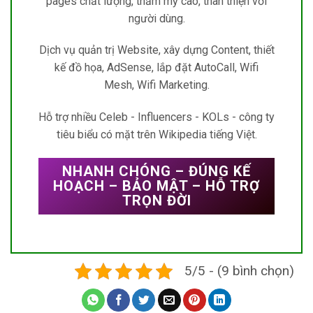
pages chất lượng, thẩm mỹ cao, thân thiện với
người dùng.
Dịch vụ quản trị Website, xây dựng Content, thiết
kế đồ họa, AdSense, lắp đặt AutoCall, Wifi
Mesh, Wifi Marketing.
Hỗ trợ nhiều Celeb - Influencers - KOLs - công ty
tiêu biểu có mặt trên Wikipedia tiếng Việt.
NHANH CHÓNG – ĐÚNG KẾ
HOẠCH – BẢO MẬT – HỖ TRỢ
TRỌN ĐỜI
5/5 - (9 bình chọn)