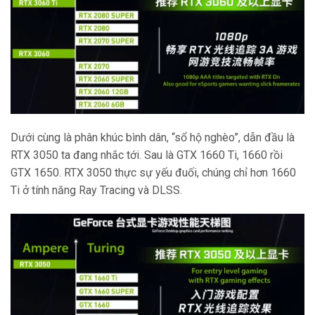
Dưới cùng là phân khúc bình dân, “sổ hộ nghèo”, dẫn đầu là
RTX 3050 ta đang nhắc tới. Sau là GTX 1660 Ti, 1660 rồi
GTX 1650. RTX 3050 thực sự yếu đuối, chúng chỉ hơn 1660
Ti ở tính năng Ray Tracing và DLSS.