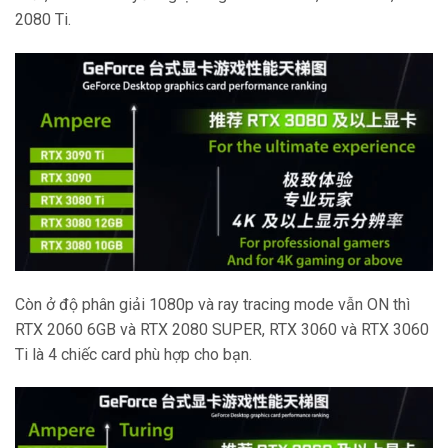
2080 Ti.
Còn ở độ phân giải 1080p và ray tracing mode vẫn ON thì
RTX 2060 6GB và RTX 2080 SUPER, RTX 3060 và RTX 3060
Ti là 4 chiếc card phù hợp cho bạn.