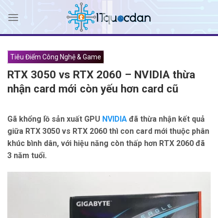
Skip
to
content
Tiêu Điểm Công Nghệ & Game
RTX 3050 vs RTX 2060 – NVIDIA thừa
nhận card mới còn yếu hơn card cũ
Gã khổng lồ sản xuất GPU
NVIDIA
đã thừa nhận kết quả
giữa RTX 3050 vs RTX 2060 thì con card mới thuộc phân
khúc bình dân, với hiệu năng còn thấp hơn RTX 2060 đã
3 năm tuổi.