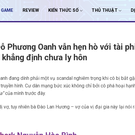
I GAME
REVIEW
KIẾN THỨC SỐ
THỦ THUẬT
D
Đỗ Phương Oanh vẫn hẹn hò với tài ph
h khẳng định chưa ly hôn
nh đang dính phải một vụ scandal nghiêm trọng khi cô bị bắt gặ
ng truyền hình. Cư dân mạng bức xúc không chỉ bởi cô phá hoại hạn
a”
của mình trước đây.
 vợ, tuy nhiên bà Đào Lan Hương – vợ của vị đại gia này lại nói 