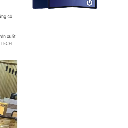
ững cô
yên xuất
XTTECH