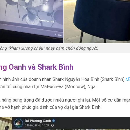
 động “khám xương chậu” nhạy cảm chốn đông người.
ng Oanh và Shark Bình
n hình ảnh của doanh nhân Shark Nguyễn Hoà Bình (Shark Bình)
rấ
, ăn tối cùng nhau tại Mát-xcơ-va (Moscow), Nga.
hà hàng sang trọng đã được nhiều người ghi lại. Một số cư dân m
há vỡ hạnh phúc gia đình của vợ đại gia Shark Bình.