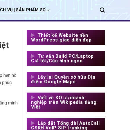
ỊCH VỤ | SẢN PHẨM SỐ
Thiết kế Website nền
WordPress giao diện đẹp
iệt
Tư vấn Build PC/Laptop
Giá tốt/Cấu hình ngon
p hẹn hò
Lấy lại Quyền sở hữu Địa
điểm Google Maps
h phúc
Viết về KOLs/doanh
nghiệp trên Wikipedia tiếng
rằng mình
Việt
Lắp đặt Tổng đài AutoCall
CSKH VoIP SIP trunking