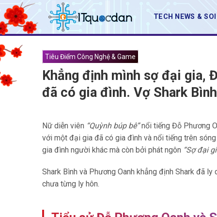
Skip
TECH NEWS & SO
to
content
Tiêu Điểm Công Nghệ & Game
Khẳng định mình sợ đại gia, 
đã có gia đình. Vợ Shark Bìn
Nữ diễn viên
“Quỳnh búp bê”
nổi tiếng Đỗ Phương Oa
với một đại gia đã có gia đình và nổi tiếng trên só
gia đình người khác mà còn bởi phát ngôn
“Sợ đại gi
Shark Bình và Phương Oanh khẳng định Shark đã ly dị
chưa từng ly hôn.