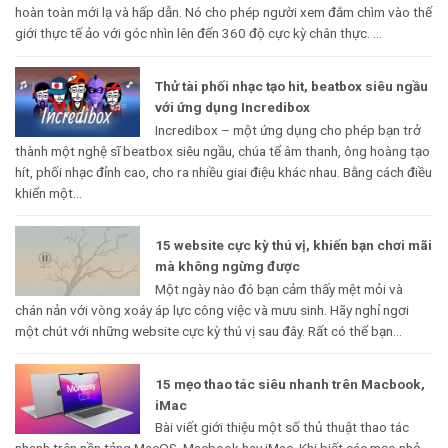
hoàn toàn mới lạ và hấp dẫn. Nó cho phép người xem đắm chìm vào thế
giới thực tế ảo với góc nhìn lên đến 360 độ cực kỳ chân thực. ...
Thử tài phối nhạc tạo hit, beatbox siêu ngầu
với ứng dụng Incredibox
Incredibox – một ứng dụng cho phép bạn trở
thành một nghệ sĩ beatbox siêu ngầu, chúa tể âm thanh, ông hoàng tạo
hít, phối nhạc đỉnh cao, cho ra nhiều giai điệu khác nhau. Bằng cách điều
khiển một...
15 website cực kỳ thú vị, khiến bạn chơi mãi
mà không ngừng được
Một ngày nào đó bạn cảm thấy mệt mỏi và
chán nản với vòng xoáy áp lực công việc và mưu sinh. Hãy nghỉ ngơi
một chút với những website cực kỳ thú vị sau đây. Rất có thể bạn...
15 mẹo thao tác siêu nhanh trên Macbook,
iMac
Bài viết giới thiệu một số thủ thuật thao tác