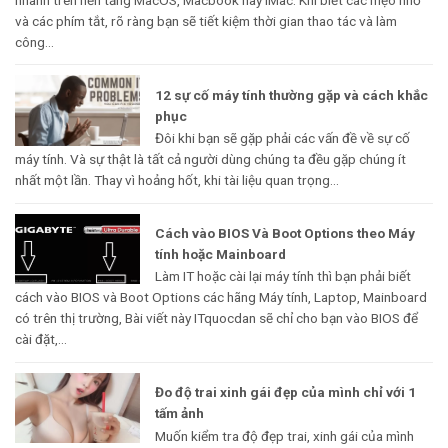
nhanh trên nền tảng MacOS, Macbook hay iMac. Khi biết các mẹo nhỏ
và các phím tắt, rõ ràng bạn sẽ tiết kiệm thời gian thao tác và làm
công...
12 sự cố máy tính thường gặp và cách khắc
phục
Đôi khi bạn sẽ gặp phải các vấn đề về sự cố
máy tính. Và sự thật là tất cả người dùng chúng ta đều gặp chúng ít
nhất một lần. Thay vì hoảng hốt, khi tài liệu quan trọng...
Cách vào BIOS Và Boot Options theo Máy
tính hoặc Mainboard
Làm IT hoặc cài lại máy tính thì bạn phải biết
cách vào BIOS và Boot Options các hãng Máy tính, Laptop, Mainboard
có trên thị trường, Bài viết này ITquocdan sẽ chỉ cho bạn vào BIOS để
cài đặt,...
Đo độ trai xinh gái đẹp của mình chỉ với 1
tấm ảnh
Muốn kiểm tra độ đẹp trai, xinh gái của mình