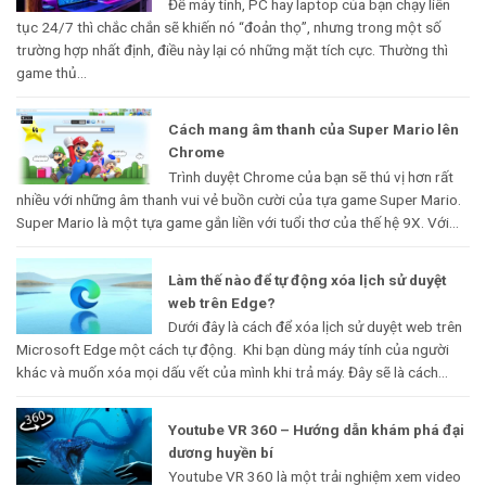
Để máy tính, PC hay laptop của bạn chạy liên
tục 24/7 thì chắc chắn sẽ khiến nó “đoản thọ”, nhưng trong một số
trường hợp nhất định, điều này lại có những mặt tích cực. Thường thì
game thủ...
Cách mang âm thanh của Super Mario lên
Chrome
Trình duyệt Chrome của bạn sẽ thú vị hơn rất
nhiều với những âm thanh vui vẻ buồn cười của tựa game Super Mario.
Super Mario là một tựa game gắn liền với tuổi thơ của thế hệ 9X. Với...
Làm thế nào để tự động xóa lịch sử duyệt
web trên Edge?
Dưới đây là cách để xóa lịch sử duyệt web trên
Microsoft Edge một cách tự động. Khi bạn dùng máy tính của người
khác và muốn xóa mọi dấu vết của mình khi trả máy. Đây sẽ là cách...
Youtube VR 360 – Hướng dẫn khám phá đại
dương huyền bí
Youtube VR 360 là một trải nghiệm xem video