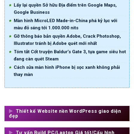
Lấy lại quyền Sở hữu Địa điểm trên Google Maps,
Google Business
Màn hình MicroLED Made-in-China phá kỷ lục với
màu đỏ sáng tới 1.000.000 nits
Gỡ thông báo bản quyền Adobe, Crack Photoshop,
Illustrator tránh bị Adobe quét mới nhất
Tóm tắt Cốt truyện Baldur’s Gate 3, tựa game siêu hot
đang càn quét Steam
Cách sửa màn hình iPhone bị sọc xanh không phải
thay màn
Thiết kế Website nền WordPress giao diện
đẹp
Tư vấn Build PC/Laptop Giá tốt/Cấu hình