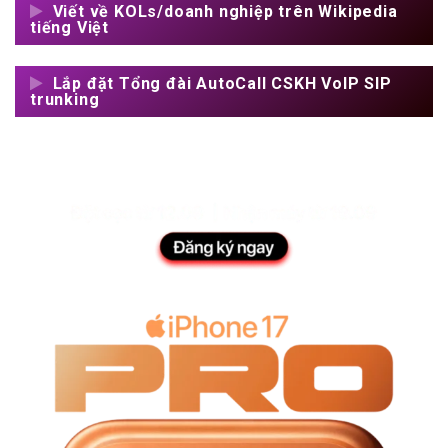
Viết về KOLs/doanh nghiệp trên Wikipedia
tiếng Việt
Lắp đặt Tổng đài AutoCall CSKH VoIP SIP
trunking