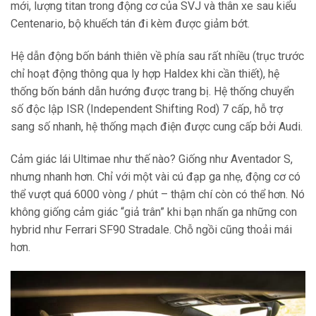
mới, lượng titan trong động cơ của SVJ và thân xe sau kiểu
Centenario, bộ khuếch tán đi kèm được giảm bớt.
Hệ dẫn động bốn bánh thiên về phía sau rất nhiều (trục trước
chỉ hoạt động thông qua ly hợp Haldex khi cần thiết), hệ
thống bốn bánh dẫn hướng được trang bị. Hệ thống chuyển
số độc lập ISR (Independent Shifting Rod) 7 cấp, hỗ trợ
sang số nhanh, hệ thống mạch điện được cung cấp bởi Audi.
Cảm giác lái Ultimae như thế nào? Giống như Aventador S,
nhưng nhanh hơn. Chỉ với một vài cú đạp ga nhẹ, động cơ có
thể vượt quá 6000 vòng / phút – thậm chí còn có thể hơn. Nó
không giống cảm giác “giả trân” khi bạn nhấn ga những con
hybrid như Ferrari SF90 Stradale. Chỗ ngồi cũng thoải mái
hơn.