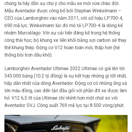
chúng ta hãy dồn sự chú ý cho mẫu xe mới vừa chào đời.
Mẫu Aventador được công bố bởi Stephan Winkelmann –
CEO của Lamborghini vào năm 2011, với số hiệu LP700-4,
690 mã lực. Winkelmann lúc đó mô tả LP700-4 là dòng kế
nhiệm Murciélago. Với sự cải tiến đáng kể trong hệ thống
công thái học, bộ khung xe liền khối bằng sợi carbon sẽ thay
thế khung thép. Động cơ V12 hoàn toàn mới, thấp hơn (hệ
thống bôi trơn dầu khô).
Lamborghini Aventador Ultimae 2022 Ultimae có giá lên tới
345.000 bảng (10.2 tỷ đồng) là sự kết hợp những gì tốt nhất,
hấp dẫn nhất của dòng Aventador. Động cơ có những ống xả
lớn màu đồng, cao đến tận đầu gối với phần đít xe được làm
hở. V12 6,5 lít của Ultimae chỉ nhỉnh hơn một chút so với
Aventador SVJ. Công suất 769 mã lực tại 8.500 vòng/phút.