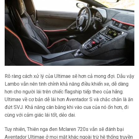
Rõ ràng cách xử lý của Ultimae sẽ hơn cả mong đợi. Dẫu vậy
Lambo vẫn nên tinh chỉnh khả năng điều khiển xe, dễ dàng
hơn cho người lái trên chiếc flagship tiếp theo của hãng.
Ultimae về cơ bản dễ lái hơn Aventador S và chắc chắn là ăn
đứt SVJ. Khả năng cân bằng khi vào cua của nó ổn hơn, đi
cùng với cảm giác lái tốt, dẻo dai.
Tuy nhiên, Thiên nga đen Mclaren 720s vẫn sẽ đánh bại
Aventador Ultimae ở mọi mặt khác ngoài trừ hệ thống truyền