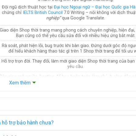
Đội ngũ dịch thuật học tại
Đại học Ngoại ngữ – Đại học Quốc gia Hà
chứng chỉ
IELTS British Council
7.0 Writing – nói không với dịch thuậ
nghiệp”
qua Google Translate.
Giao diện Shop thời trang mang phong cách chuyên nghiệp, hiện đại, t
Bạn cũng có thể yêu cầu sửa đổi với nhiều hiệu ứng bắt mắt.
Rà soát, phát hiện lỗi, bug trước khi bàn giao. Đứng dưới góc độ ngư
để hiểu khách hàng thao tác gì trên 1 Shop thời trang để tối ưu 
Hỗ trợ trọn đời. Thay đổi, làm mới giao diện Shop thời trang của bạn
yêu cầu.
Bàn giao mã nguồn, hosting để bạn hoàn toàn làm chủ, hướng dẫn c
gia hạn cloud hosting.
Xem thêm
à hỗ trợ bảo hành chưa?