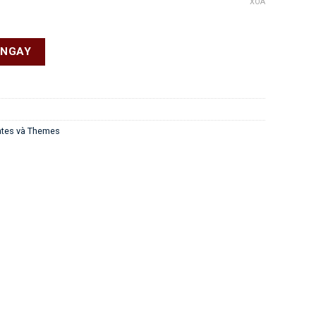
XÓA
 lượng
 NGAY
ates và Themes