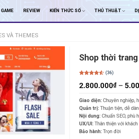
I GAME
REVIEW
KIẾN THỨC SỐ
THỦ THUẬT
D
ES VÀ THEMES
Shop thời trang
(36)
Được xếp
2.800.000
₫
–
5.0
hạng
4.5
5 sao
Giao diện:
Chuyên nghiệp, h
Quản trị:
Thuận tiện, dễ dà
Nội dung:
Chuẩn SEO, phù hợ
UX/UI:
Thân thiện với khách
Bảo hành:
Trọn đời