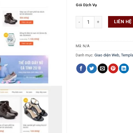
Gói Dịch Vụ
Shop thời trang phụ kiện số
LIÊN HỆ
Mã:
N/A
Danh mục:
Giao diện Web, Templ