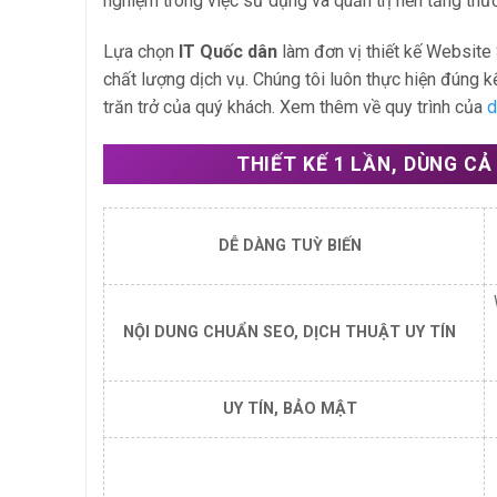
nghiệm trong việc sử dụng và quản trị nền tảng thư
Lựa chọn
IT Quốc dân
làm đơn vị thiết kế Website 
chất lượng dịch vụ. Chúng tôi luôn thực hiện đúng 
trăn trở của quý khách. Xem thêm về quy trình của
d
THIẾT KẾ 1 LẦN, DÙNG CẢ
DỄ DÀNG TUỲ BIẾN
NỘI DUNG CHUẨN SEO, DỊCH THUẬT UY TÍN
UY TÍN, BẢO MẬT