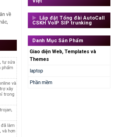
Việt
oăn về
Lắp đặt Tổng đài AutoCall
mắc,
CSKH VoIP SIP trunking
Danh Mục Sản Phẩm
Giao diện Web, Templates và
Themes
, tự sửa
ản phẩm
laptop
Phần mềm
online và
trợ xây
mỉ trong
rojan,
 đã làm
, và hơn