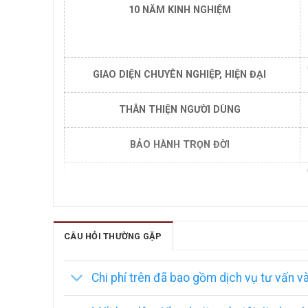
10 NĂM KINH NGHIỆM
GIAO DIỆN CHUYÊN NGHIỆP, HIỆN ĐẠI
THÂN THIỆN NGƯỜI DÙNG
BẢO HÀNH TRỌN ĐỜI
TOÀN QUYỀN SỞ HỮU
CÂU HỎI THƯỜNG GẶP
Chi phí trên đã bao gồm dịch vụ tư vấn v