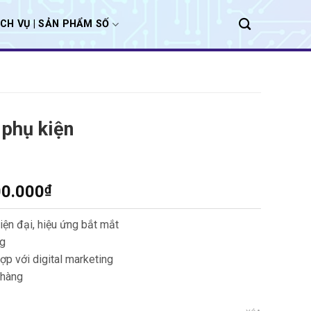
ỊCH VỤ | SẢN PHẨM SỐ
 phụ kiện
00.000
₫
iện đại, hiệu ứng bắt mắt
ng
p với digital marketing
 hàng