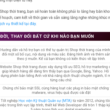
ơng mại điện tử này.
Shop thời trang, bạn sẽ hoàn toàn không phải lo lắng hay băn kh
kế hoạch, cam kết về thời gian và sẵn sàng lắng nghe những khúc 
ịch vụ thiết kế tại đây
.
 ĐỜI, THAY ĐỔI BẤT CỨ KHI NÀO BẠN MUỐN
Hướng dẫn và hỗ trợ bạn có thể tự quản trị Shop thời trang của mình
đổi một số bố cục, nội dung và màu sắc. Đăng hình ảnh và thêm s
theo ý muốn. Kể cả bạn không có kiến thức về lập trình.
Website Shop thời trang được xây dựng tối ưu SEO, hỗ trợ marketing 
giúp khách hàng dễ dàng tìm thấy bạn qua Google, Bing, Yahoo. Hỗ 
dựng phiên bản tiếng Anh với khả năng dịch thuật chuyên ngành, tỉ 
từng câu chữ.
Chứng chỉ bảo mật SSL cùng hàng loạt các plug in bảo mật chống t
malware, virus hiệu quả được cài đặt
Tốt nghiệp
Học viện Kỹ thuật Quân sự (MTA)
từ năm 2012, chúng tôi
việc trong lĩnh vực lập trình, thiết kế Web Developer đã tròn 1 thập kỷ
5 năm trong lĩnh vực digital marketing.