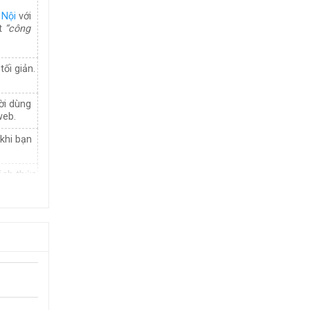
 Nội
với
t
“công
ối giản.
ời dùng
web.
 khi bạn
ách thức